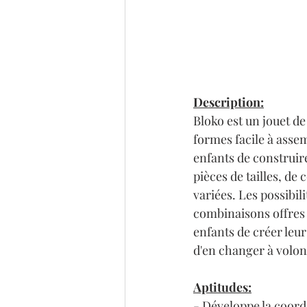
Description:
Bloko est un jouet de
formes facile à assem
enfants de construire 
pièces de tailles, de 
variées. Les possibili
combinaisons offres l
enfants de créer leur
d'en changer à volon
Aptitudes:
- Développe la coord