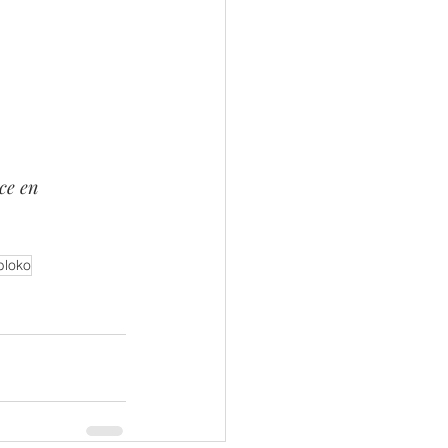
.
ce en 
bloko