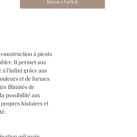
Retour à l'article
 construction à picots 
bler. Il permet aux 
à l’infini grâce aux 
couleurs et de formes 
tés illimités de 
a possibilité aux 
 propres histoires et 
té.
ination œil main.