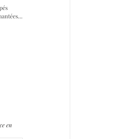
pés 
antées...
ce en 