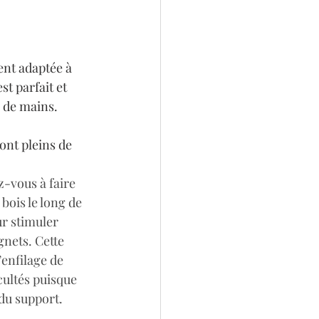
nt adaptée à 
st parfait et 
r de mains. 
ont pleins de 
-vous à faire 
 bois le long de 
r stimuler 
ignets. Cette 
’enfilage de 
cultés puisque 
 du support.