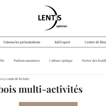
Faisons les présentations
Kid Expert
Centre de Biom
ébé
Parlons montures
Culture optique
Porter des lentil
2023
1 min de lecture
ois multi-activités