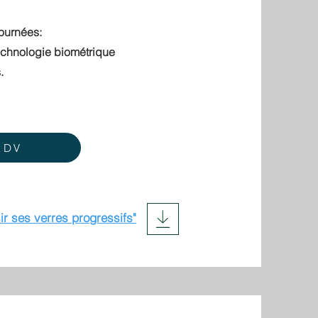
journées:
technologie biométrique
.
RDV
ir ses verres progressifs"