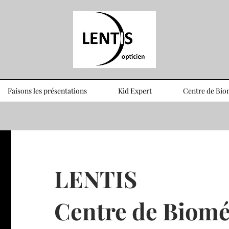
Faisons les présentations
Kid Expert
Centre de Biom
LENTIS
Centre de Biomét