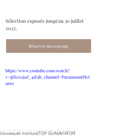
Sélection exposée jusqu'au 30 juillet 
2022.
Réserver un essayage
https://www.youtube.com/watch?
v=giXco2jaZ_4&ab_channel=ParamountPict
ures
nouveauté monture
TOP GUN
AVIATOR