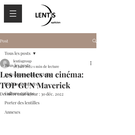
Post
Tous les posts
lentisgroup
Tous les posts
28 juin 2022
1 min de lecture
Les lunettes au cinéma:
Spécialiste enfant & bébé
TOP GUN Maverick
Parlons montures
Culture optique
Dernière mise à jour :
30 déc. 2022
Porter des lentilles
Annexes