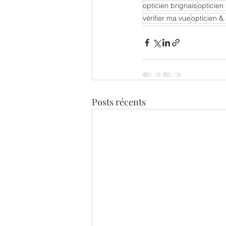
opticien brignais
opticien
vérifier ma vue
opticien & 
Posts récents