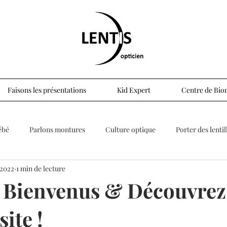
Faisons les présentations
Kid Expert
Centre de Biom
ébé
Parlons montures
Culture optique
Porter des lentil
 2022
1 min de lecture
s Bienvenus & Découvrez
ite !