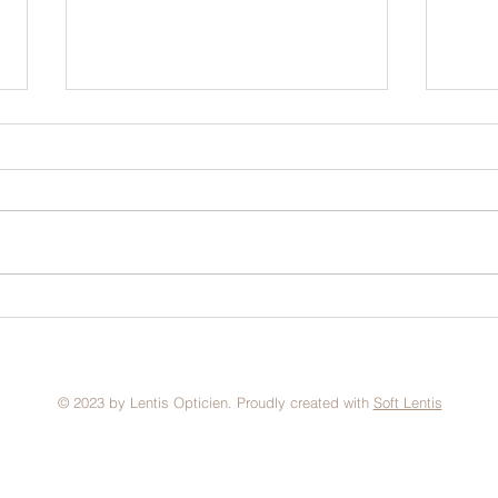
Nouv
Maison Sarah Lavoine, l'art
de sublimer les choses !
© 2023 by Lentis Opticien. Proudly created with
Soft Lentis