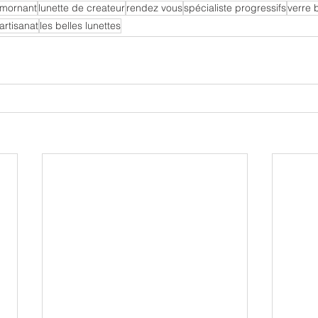
 mornant
lunette de createur
rendez vous
spécialiste progressifs
verre 
artisanat
les belles lunettes